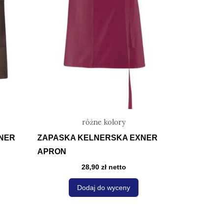
ma
ma
iele
wiele
ariantów.
wariantów.
Opcje
Opcje
można
można
wybrać
wybrać
na
na
tronie
stronie
roduktu
produktu
różne kolory
NER
ZAPASKA KELNERSKA EXNER
APRON
28,90
zł
netto
Dodaj do wyceny