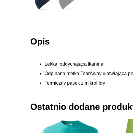
Opis
Lekka, oddychająca tkanina
Odpinana metka TearAway ułatwiająca p
Termiczny pasek z mikrofibry
Ostatnio dodane produk
Ten
produkt