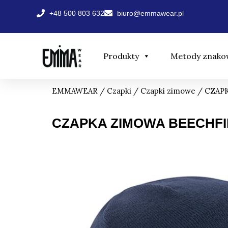
Przejdź
+48 500 803 632
biuro@emmawear.pl
do
treści
Produkty
Metody znako
EMMAWEAR
/
Czapki
/
Czapki zimowe
/ CZAP
CZAPKA ZIMOWA BEECHFI