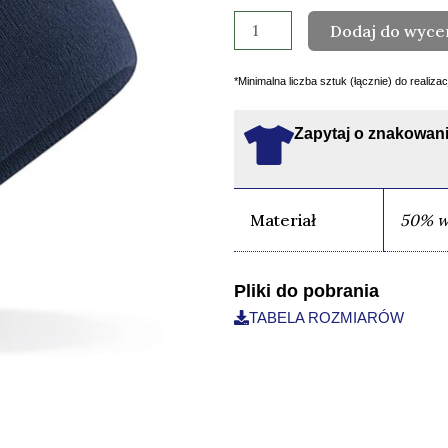
ACTIVE
Dodaj do wyce
PERFORMANCE
*Minimalna liczba sztuk (łącznie) do realiza
Zapytaj o znakowani
Materiał
50% we
Pliki do pobrania
TABELA ROZMIARÓW