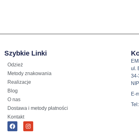
Szybkie Linki
Ko
EM
Odzież
ul.
Metody znakowania
34-
Realizacje
NIP
Blog
E-m
O nas
Tel
Dostawa i metody płatności
Kontakt
F
I
a
n
c
s