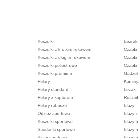
Koszulki
Bezręka
Koszulki z krótkim rękawem
Czapki
Koszulki z długim rękawem
Czapki
Koszulki poliestrowe
Czapki
Koszulki premium
Gadżet
Polary
Kominy
Polary standard
Leżaki
Polary z kapturem
Ręczni
Polary robocze
Bluzy
Odzież sportowa
Bluzy 
Koszulki sportowe
Bluzy 
Spodenki sportowe
Bluzy 
Bluzy sportowe
Bluzy 