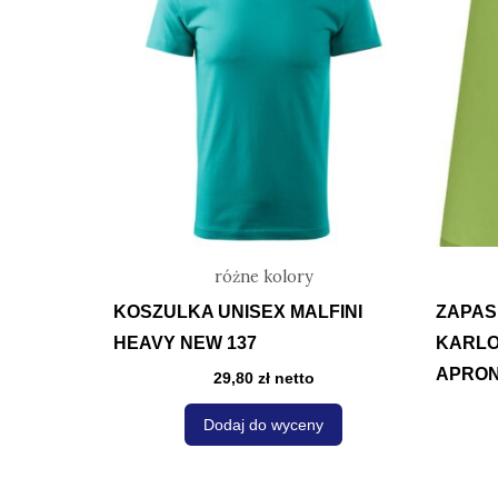
ma
wiele
wariantów.
Opcje
można
wybrać
na
stronie
produktu
różne kolory
KOSZULKA UNISEX MALFINI
ZAPAS
HEAVY NEW 137
KARLO
APRO
29,80
zł
netto
Dodaj do wyceny