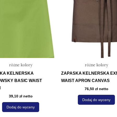
ma
wiele
w
wariantów.
w
Opcje
można
wybrać
na
stronie
s
produktu
p
różne kolory
różne kolory
KA KELNERSKA
ZAPASKA KELNERSKA EX
WSKY BASIC WAIST
WAIST APRON CANVAS
N
76,50
zł
netto
39,10
zł
netto
Dodaj do wyceny
Dodaj do wyceny