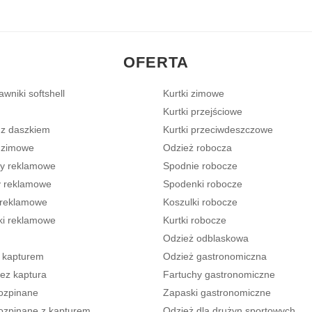
e
t
b
a
o
g
o
r
k
a
OFERTA
m
wniki softshell
Kurtki zimowe
Kurtki przejściowe
 z daszkiem
Kurtki przeciwdeszczowe
 zimowe
Odzież robocza
y reklamowe
Spodnie robocze
 reklamowe
Spodenki robocze
 reklamowe
Koszulki robocze
ki reklamowe
Kurtki robocze
Odzież odblaskowa
z kapturem
Odzież gastronomiczna
bez kaptura
Fartuchy gastronomiczne
rozpinane
Zapaski gastronomiczne
rozpinane z kapturem
Odzież dla drużyn sportowych