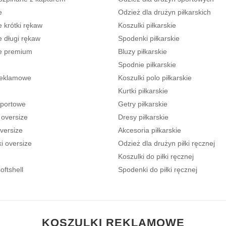
e
Odzież dla drużyn piłkarskich
 krótki rękaw
Koszulki piłkarskie
e długi rękaw
Spodenki piłkarskie
e premium
Bluzy piłkarskie
Spodnie piłkarskie
reklamowe
Koszulki polo piłkarskie
Kurtki piłkarskie
sportowe
Getry piłkarskie
 oversize
Dresy piłkarskie
versize
Akcesoria piłkarskie
i oversize
Odzież dla drużyn piłki ręcznej
Koszulki do piłki ręcznej
oftshell
Spodenki do piłki ręcznej
KOSZULKI REKLAMOWE