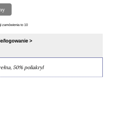
ny
cji zamówienia to 10
e/logowanie >
łna, 50% poliakryl