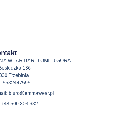
ntakt
MA WEAR BARTŁOMIEJ GÓRA
 Beskidzka 136
330 Trzebinia
: 5532447595
ail: biuro@emmawear.pl
: +48 500 803 632