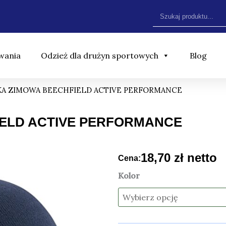
Szukaj
wania
Odzież dla drużyn sportowych
Blog
KA ZIMOWA BEECHFIELD ACTIVE PERFORMANCE
ELD ACTIVE PERFORMANCE
18,70
zł
netto
Cena:
ilość
Kolor
CZAPKA
ZIMOWA
BEECHFIELD