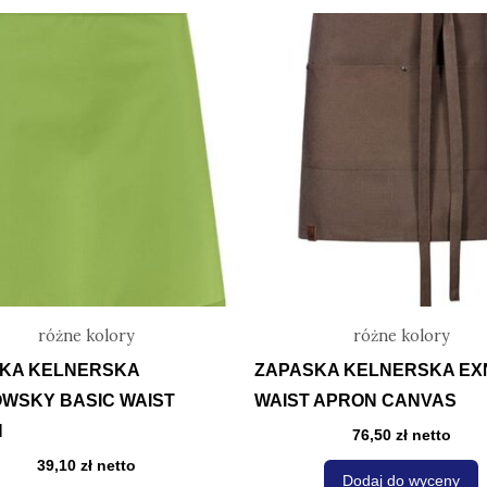
Ten
produkt
p
ma
wiele
w
wariantów.
w
Opcje
można
wybrać
na
stronie
s
produktu
p
różne kolory
różne kolory
KA KELNERSKA
ZAPASKA KELNERSKA EX
WSKY BASIC WAIST
WAIST APRON CANVAS
N
76,50
zł
netto
39,10
zł
netto
Dodaj do wyceny