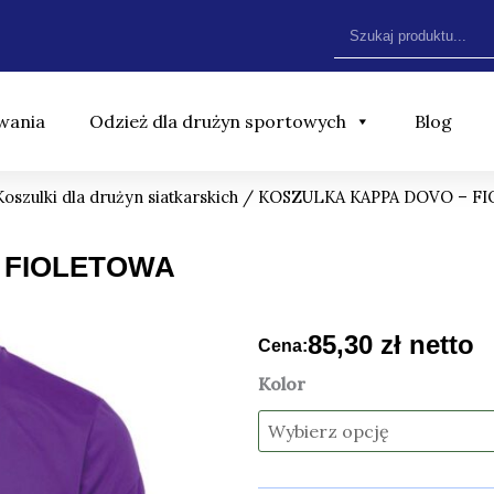
Szukaj
wania
Odzież dla drużyn sportowych
Blog
Koszulki dla drużyn siatkarskich
/ KOSZULKA KAPPA DOVO – F
 FIOLETOWA
85,30
zł
netto
Cena:
ilość
Kolor
KOSZULKA
KAPPA
DOVO