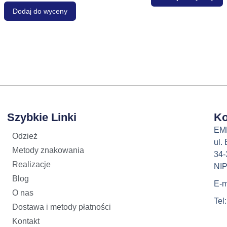
Dodaj do wyceny
Szybkie Linki
Ko
EM
Odzież
ul.
Metody znakowania
34-
Realizacje
NIP
Blog
E-m
O nas
Tel
Dostawa i metody płatności
Kontakt