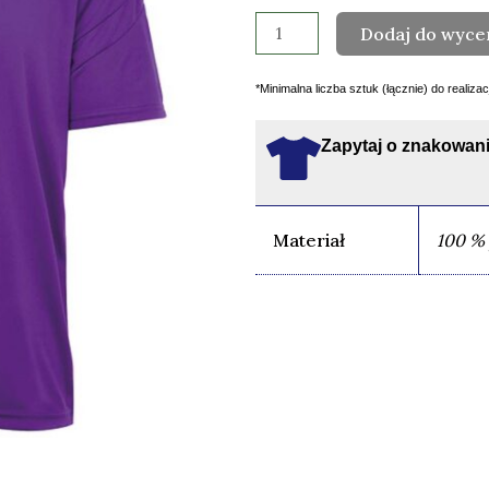
-
Dodaj do wyce
FIOLETOWA
*Minimalna liczba sztuk (łącznie) do realiza
Zapytaj o znakowani
Materiał
100 % 