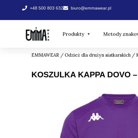
Przejdź
+48 500 803 632
biuro@emmawear.pl
do
treści
Produkty
Metody znako
EMMAWEAR
/
Odzież dla drużyn siatkarskich
/
KOSZULKA KAPPA DOVO –