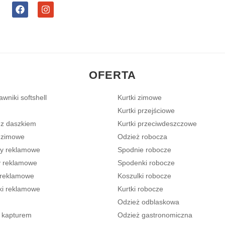
F
I
a
n
c
s
e
t
b
a
o
g
o
r
k
a
OFERTA
m
wniki softshell
Kurtki zimowe
Kurtki przejściowe
 z daszkiem
Kurtki przeciwdeszczowe
 zimowe
Odzież robocza
y reklamowe
Spodnie robocze
 reklamowe
Spodenki robocze
 reklamowe
Koszulki robocze
ki reklamowe
Kurtki robocze
Odzież odblaskowa
z kapturem
Odzież gastronomiczna