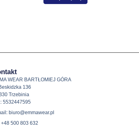
ntakt
MA WEAR BARTŁOMIEJ GÓRA
 Beskidzka 136
330 Trzebinia
: 5532447595
ail: biuro@emmawear.pl
: +48 500 803 632