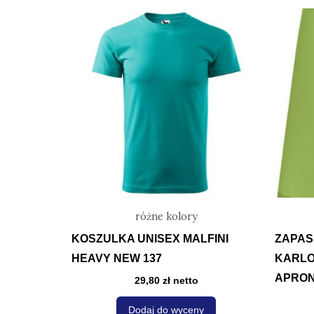
Ten
produkt
ma
wiele
wariantów.
Opcje
można
wybrać
na
stronie
produktu
różne kolory
KOSZULKA UNISEX MALFINI
ZAPAS
HEAVY NEW 137
KARLO
APRO
29,80
zł
netto
Dodaj do wyceny