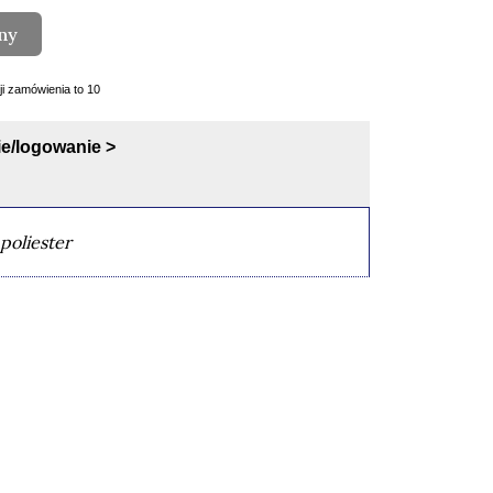
ny
cji zamówienia to 10
e/logowanie >
poliester