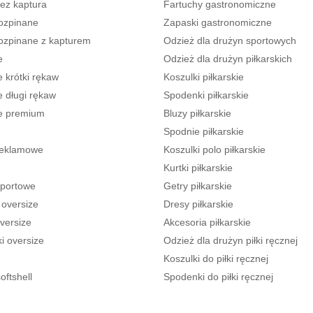
bez kaptura
Fartuchy gastronomiczne
rozpinane
Zapaski gastronomiczne
rozpinane z kapturem
Odzież dla drużyn sportowych
e
Odzież dla drużyn piłkarskich
 krótki rękaw
Koszulki piłkarskie
e długi rękaw
Spodenki piłkarskie
e premium
Bluzy piłkarskie
Spodnie piłkarskie
reklamowe
Koszulki polo piłkarskie
Kurtki piłkarskie
sportowe
Getry piłkarskie
 oversize
Dresy piłkarskie
versize
Akcesoria piłkarskie
i oversize
Odzież dla drużyn piłki ręcznej
Koszulki do piłki ręcznej
oftshell
Spodenki do piłki ręcznej