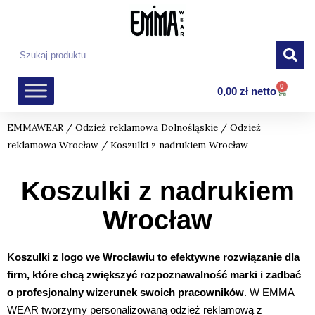
Przejdź
do
treści
Szukaj
0
Wózek
0,00
zł
netto
EMMAWEAR
/
Odzież reklamowa Dolnośląskie
/
Odzież
reklamowa Wrocław
/ Koszulki z nadrukiem Wrocław
Koszulki z nadrukiem
Wrocław
Koszulki z logo we Wrocławiu
to efektywne rozwiązanie dla
firm, które chcą zwiększyć rozpoznawalność marki i zadbać
o profesjonalny wizerunek swoich pracowników
. W EMMA
WEAR tworzymy personalizowaną odzież reklamową z