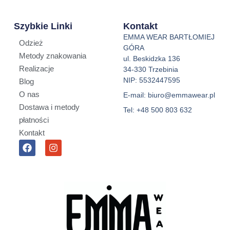
Szybkie Linki
Kontakt
EMMA WEAR BARTŁOMIEJ
Odzież
GÓRA
Metody znakowania
ul. Beskidzka 136
Realizacje
34-330 Trzebinia
NIP: 5532447595
Blog
O nas
E-mail: biuro@emmawear.pl
Dostawa i metody
Tel: +48 500 803 632
płatności
Kontakt
F
I
a
n
c
s
e
t
b
a
o
g
o
r
k
a
m