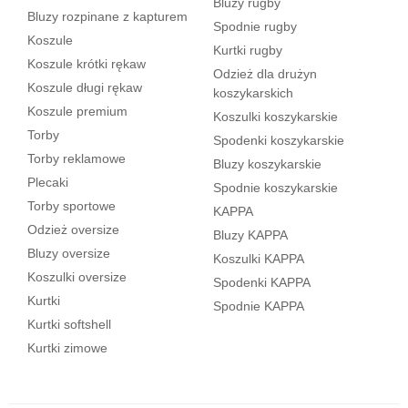
Bluzy rugby
Bluzy rozpinane z kapturem
Spodnie rugby
Koszule
Kurtki rugby
Koszule krótki rękaw
Odzież dla drużyn
Koszule długi rękaw
koszykarskich
Koszule premium
Koszulki koszykarskie
Torby
Spodenki koszykarskie
Torby reklamowe
Bluzy koszykarskie
Plecaki
Spodnie koszykarskie
Torby sportowe
KAPPA
Odzież oversize
Bluzy KAPPA
Bluzy oversize
Koszulki KAPPA
Koszulki oversize
Spodenki KAPPA
Kurtki
Spodnie KAPPA
Kurtki softshell
Kurtki zimowe