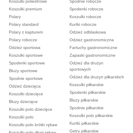
Koszulki poliestrowe
Spodnie robocze
Koszulki premium
Spodenki robocze
Polary
Koszulki robocze
Polary standard
Kurtki robocze
Polary z kapturem
Odzież odblaskowa
Polary robocze
Odzież gastronomiczna
Odzież sportowa
Fartuchy gastronomiczne
Koszulki sportowe
Zapaski gastronomiczne
Spodenki sportowe
Odzież dla drużyn
sportowych
Bluzy sportowe
Odzież dla drużyn piłkarskich
Spodnie sportowe
Koszulki piłkarskie
Odzież dziecięca
Spodenki piłkarskie
Koszulki dziecięce
Bluzy piłkarskie
Bluzy dziecięce
Spodnie piłkarskie
Koszulki polo dziecięce
Koszulki polo piłkarskie
Koszulki polo
Kurtki piłkarskie
Koszulki polo krótki rękaw
Getry piłkarskie
Koszulki polo długi rękaw