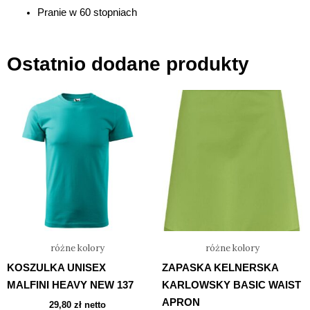
Pranie w 60 stopniach
Ostatnio dodane produkty
Ten
Ten
produkt
produ
ma
ma
wiele
wiele
wariantów.
waria
Opcje
Opcje
można
możn
wybrać
wybra
na
na
różne kolory
różne kolory
stronie
stron
KOSZULKA UNISEX
ZAPASKA KELNERSKA
produktu
prod
MALFINI HEAVY NEW 137
KARLOWSKY BASIC WAIST
APRON
29,80
zł
netto