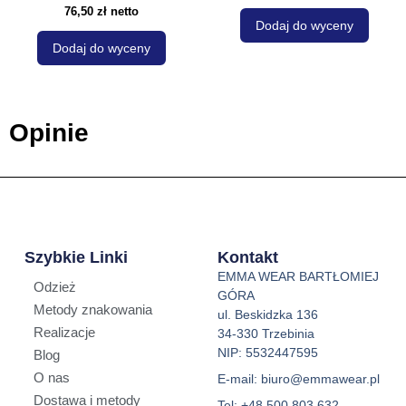
76,50
zł
netto
Dodaj do wyceny
Dodaj do wyceny
Opinie
Szybkie Linki
Kontakt
EMMA WEAR BARTŁOMIEJ
Odzież
GÓRA
Metody znakowania
ul. Beskidzka 136
Realizacje
34-330 Trzebinia
NIP: 5532447595
Blog
O nas
E-mail: biuro@emmawear.pl
Dostawa i metody
Tel: +48 500 803 632