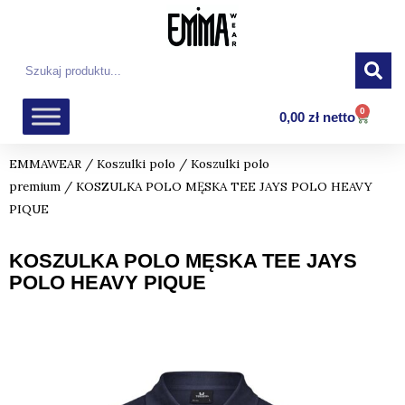
Przejdź
do
treści
Szukaj
0
Wózek
0,00
zł
netto
EMMAWEAR
/
Koszulki polo
/
Koszulki polo
premium
/ KOSZULKA POLO MĘSKA TEE JAYS POLO HEAVY
PIQUE
KOSZULKA POLO MĘSKA TEE JAYS
POLO HEAVY PIQUE