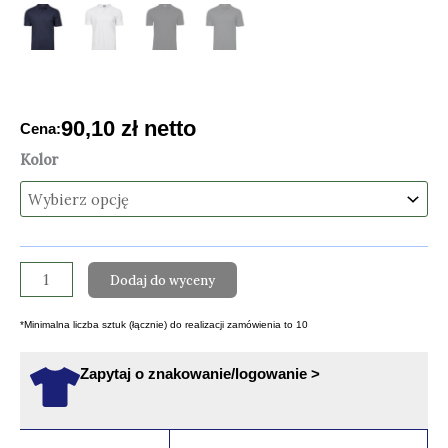
90,10
zł
netto
Cena:
ilość
Kolor
KOSZULKA
POLO
MĘSKA
TEE
Dodaj do wyceny
JAYS
POLO
*Minimalna liczba sztuk (łącznie) do realizacji zamówienia to 10
HEAVY
PIQUE
Zapytaj o znakowanie/logowanie >