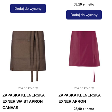
39,10
zł
netto
Dodaj do wyceny
Dodaj do wyceny
Ten
Ten
produkt
produ
ma
ma
wiele
wiele
wariantów.
waria
Opcje
Opcje
można
możn
wybrać
wybra
na
na
różne kolory
różne kolory
stronie
stron
ZAPASKA KELNERSKA
ZAPASKA KELNERSKA
produktu
prod
EXNER WAIST APRON
EXNER APRON
CANVAS
28,90
zł
netto