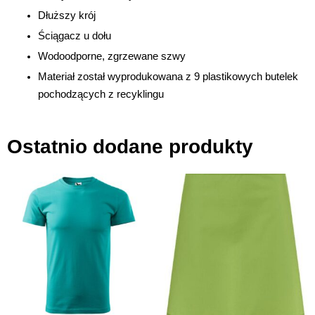
Dłuższy krój
Ściągacz u dołu
Wodoodporne, zgrzewane szwy
Materiał został wyprodukowana z 9 plastikowych butelek
pochodzących z recyklingu
Ostatnio dodane produkty
Ten
Ten
produkt
produ
ma
ma
wiele
wiele
wariantów.
waria
Opcje
Opcje
można
możn
wybrać
wybra