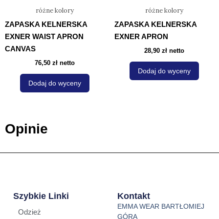
na
na
różne kolory
różne kolory
stronie
stron
ZAPASKA KELNERSKA
ZAPASKA KELNERSKA
produktu
prod
EXNER WAIST APRON
EXNER APRON
CANVAS
28,90
zł
netto
76,50
zł
netto
Dodaj do wyceny
Dodaj do wyceny
Opinie
Szybkie Linki
Kontakt
EMMA WEAR BARTŁOMIEJ
Odzież
GÓRA