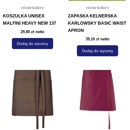
na
na
różne kolory
różne kolory
stronie
stron
KOSZULKA UNISEX
ZAPASKA KELNERSKA
produktu
prod
MALFINI HEAVY NEW 137
KARLOWSKY BASIC WAIST
APRON
29,80
zł
netto
39,10
zł
netto
Dodaj do wyceny
Dodaj do wyceny
Ten
Ten
produkt
produ
ma
ma
wiele
wiele
wariantów.
waria
Opcje
Opcje
można
możn
wybrać
wybra