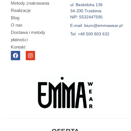
Metody znakowania
ul. Beskidzka 136
Realizacje
34-330 Trzebinia
NIP: 5532447595
Blog
O nas
E-mail: biuro@emmawear.pl
Dostawa i metody
Tel: +48 500 803 632
płatności
Kontakt
F
I
a
n
c
s
e
t
b
a
o
g
o
r
k
a
m