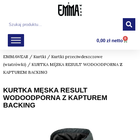
Przejdź
do
treści
Szukaj
0
Wózek
0,00
zł
netto
EMMAWEAR
/
Kurtki
/
Kurtki przeciwdeszczowe
(wiatrówki)
/ KURTKA MĘSKA RESULT WODOODPORNA Z
KAPTUREM BACKING
KURTKA MĘSKA RESULT
WODOODPORNA Z KAPTUREM
BACKING