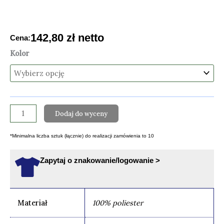
142,80
zł
netto
Cena:
ilość
Kolor
KURTKA
MĘSKA
RESULT
WODOODPORNA
Dodaj do wyceny
Z
KAPTUREM
*Minimalna liczba sztuk (łącznie) do realizacji zamówienia to 10
BACKING
Zapytaj o znakowanie/logowanie >
Materiał
100% poliester